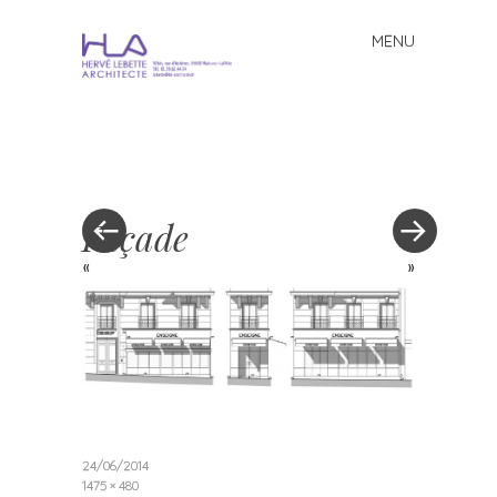
MENU
Skip to content
Façade
«
»
24/06/2014
1475 × 480