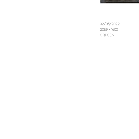
02/03/2022
2089 × 1600
CRPCEN
|